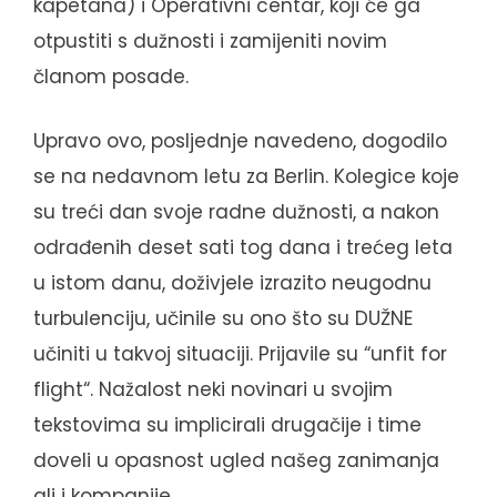
kapetana) i Operativni centar, koji će ga
otpustiti s dužnosti i zamijeniti novim
članom posade.
Upravo ovo, posljednje navedeno, dogodilo
se na nedavnom letu za Berlin. Kolegice koje
su treći dan svoje radne dužnosti, a nakon
odrađenih deset sati tog dana i trećeg leta
u istom danu, doživjele izrazito neugodnu
turbulenciju, učinile su ono što su DUŽNE
učiniti u takvoj situaciji. Prijavile su “unfit for
flight“. Nažalost neki novinari u svojim
tekstovima su implicirali drugačije i time
doveli u opasnost ugled našeg zanimanja
ali i kompanije.