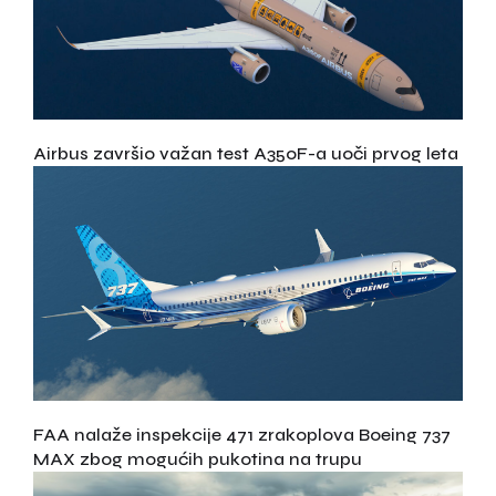
Airbus završio važan test A350F-a uoči prvog leta
FAA nalaže inspekcije 471 zrakoplova Boeing 737
MAX zbog mogućih pukotina na trupu